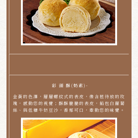
彩 頭 酥(奶素)-
金黃的色澤，層層螺紋式的表皮，像含苞待放的玫
瑰，感動您的視覺；酥酥脆脆的表皮，餡包白蘿蔔
絲、與低糖牛奶豆沙，香郁可口，牽動您的味覺。