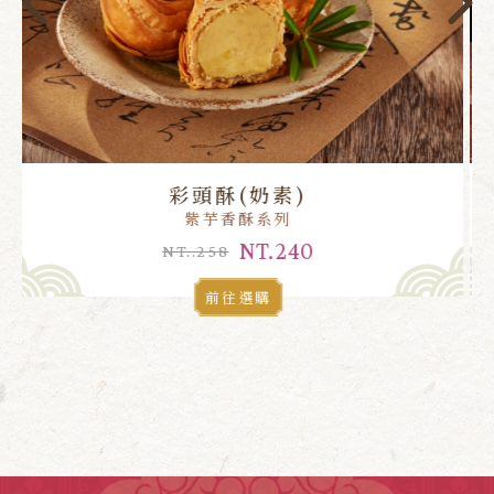
小月餅(蛋奶素)
紫芋香酥系列
NT.240
NT..258
前往選購