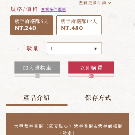
查看更多活動
規格/價格
查看多件優惠
紫芋麻糬酥6入
紫芋麻糬酥12入
NT.240
NT.480
數量
加入購物車
立即購買
產品介紹
保存方式
大甲紫芋香酥（國宴點心）
紫芋香酥&紫芋麻糬酥
(奶素)