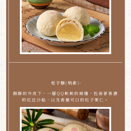
松子酥(奶素)-
酥酥的外皮下，一層QQ軟軟的麻糬，包裹著香濃
的紅豆沙餡，以及香脆可口的松子果仁。