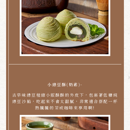
小綠豆酥(奶素)-
古早味綠豆椪縮小版酥酥的外皮下，包裹著低糖純
綠豆沙餡，吃起來不會太甜膩，非常適合搭配一杯
熱騰騰的茶或咖啡來享用啊!