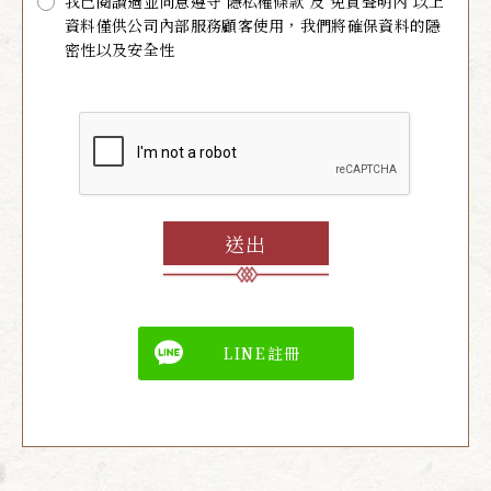
我已閱讀過並同意遵守 隱私權條款 及 免責聲明內 以上
台中餅舖》網路商城為線上消費或交易所擬定之
資料僅供公司內部服務顧客使用，我們將確保資料的隱
其他相關辦法及說明。
密性以及安全性
壹、隱私權及資訊安全政策宣告
隱私權政策
親愛的網友，歡迎您蒞臨《明香珍-餅舖,台中餅
舖》網路商城。為了尊重您個人隱私權，並幫助
您瞭解網站如何收集、應用及保護您的個人資
送出
訊，請詳細閱讀以下隱私權及資訊安全保護政
策，本站將因法令及科技的變遷，適時更新並公
布於本網站。
一、適用範圍
LINE註冊
以下的隱私權保護政策，適用於您在本網站活動
時，所涉及的個人資料收集、運用與保護。但不
適用於經由本網站搜尋連結之其他網站，當您在
其他網站進行活動時，關於個人資料的保護，適